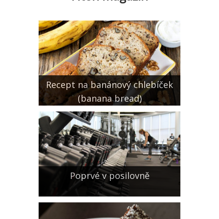
Recept na banánový chlebíček
(banana bread)
Poprvé v posilovně