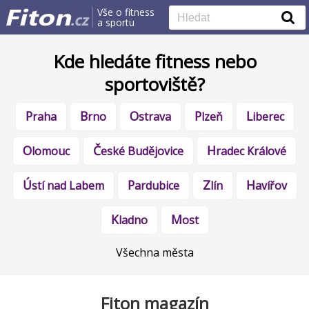
Vše o fitness
a sportu
Kde hledáte fitness nebo
sportoviště?
Praha
Brno
Ostrava
Plzeň
Liberec
Olomouc
České Budějovice
Hradec Králové
Ústí nad Labem
Pardubice
Zlín
Havířov
Kladno
Most
Všechna města
Fiton magazín