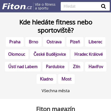
Vše o fitness
a sportu
Kde hledáte fitness nebo
sportoviště?
Praha
Brno
Ostrava
Plzeň
Liberec
Olomouc
České Budějovice
Hradec Králové
Ústí nad Labem
Pardubice
Zlín
Havířov
Kladno
Most
Všechna města
Fiton magazín