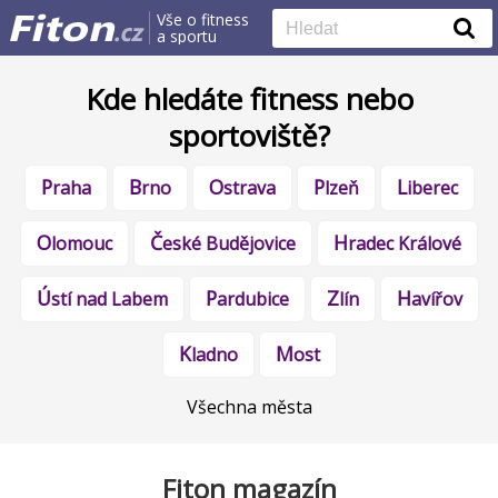
Vše o fitness
a sportu
Kde hledáte fitness nebo
sportoviště?
Praha
Brno
Ostrava
Plzeň
Liberec
Olomouc
České Budějovice
Hradec Králové
Ústí nad Labem
Pardubice
Zlín
Havířov
Kladno
Most
Všechna města
Fiton magazín