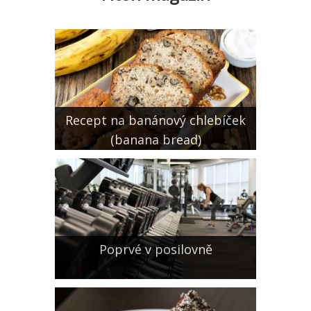
Recept na banánový chlebíček
(banana bread)
Poprvé v posilovně