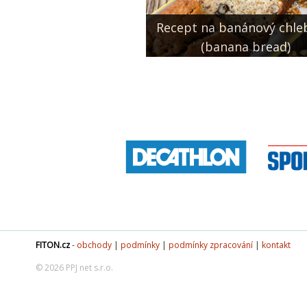
Recept na banánový chle
(banana bread)
FITON.cz
-
obchody
|
podmínky
|
podmínky zpracování
|
kontakt
© 2026 PPJ net s.r.o.