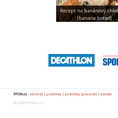
Recept na banánový chle
(banana bread)
FITON.cz
-
obchody
|
podmínky
|
podmínky zpracování
|
kontakt
© 2026 PPJ net s.r.o.