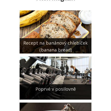
Recept na banánový chlebíček
(banana bread)
Poprvé v posilovně