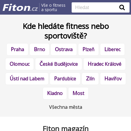
Vše o fitness
a sportu
Kde hledáte fitness nebo
sportoviště?
Praha
Brno
Ostrava
Plzeň
Liberec
Olomouc
České Budějovice
Hradec Králové
Ústí nad Labem
Pardubice
Zlín
Havířov
Kladno
Most
Všechna města
Fiton magazín