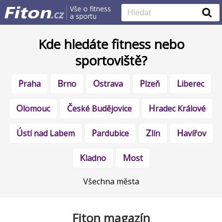
Vše o fitness
a sportu
Kde hledáte fitness nebo
sportoviště?
Praha
Brno
Ostrava
Plzeň
Liberec
Olomouc
České Budějovice
Hradec Králové
Ústí nad Labem
Pardubice
Zlín
Havířov
Kladno
Most
Všechna města
Fiton magazín