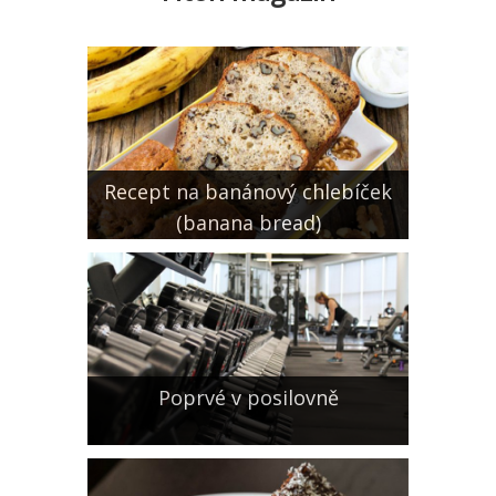
Recept na banánový chlebíček
(banana bread)
Poprvé v posilovně