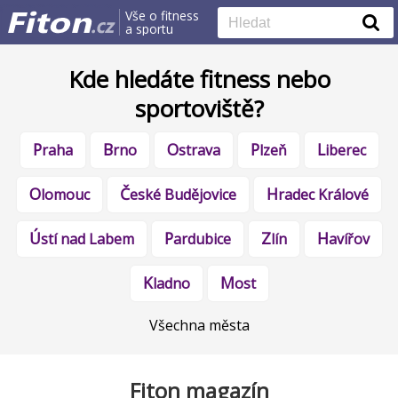
Vše o fitness
a sportu
Kde hledáte fitness nebo
sportoviště?
Praha
Brno
Ostrava
Plzeň
Liberec
Olomouc
České Budějovice
Hradec Králové
Ústí nad Labem
Pardubice
Zlín
Havířov
Kladno
Most
Všechna města
Fiton magazín