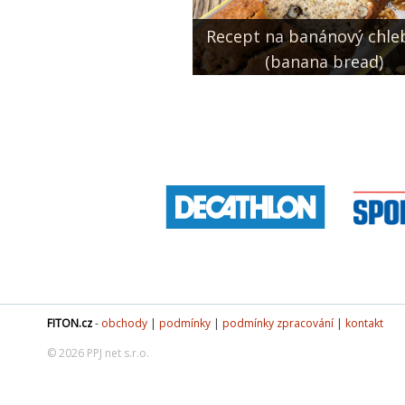
Recept na banánový chle
(banana bread)
FITON.cz
-
obchody
|
podmínky
|
podmínky zpracování
|
kontakt
© 2026 PPJ net s.r.o.