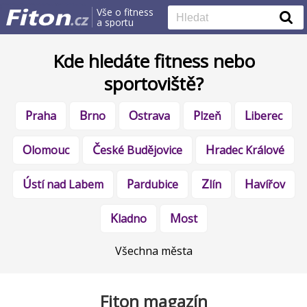
Vše o fitness
a sportu
Kde hledáte fitness nebo
sportoviště?
Praha
Brno
Ostrava
Plzeň
Liberec
Olomouc
České Budějovice
Hradec Králové
Ústí nad Labem
Pardubice
Zlín
Havířov
Kladno
Most
Všechna města
Fiton magazín