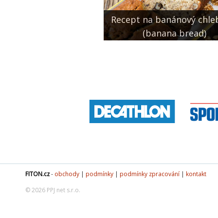
Recept na banánový chle
(banana bread)
FITON.cz
-
obchody
|
podmínky
|
podmínky zpracování
|
kontakt
© 2026 PPJ net s.r.o.