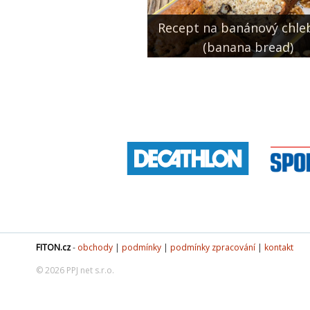
Recept na banánový chle
(banana bread)
FITON.cz
-
obchody
|
podmínky
|
podmínky zpracování
|
kontakt
© 2026 PPJ net s.r.o.