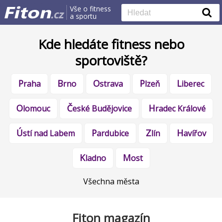
Vše o fitness
a sportu
Kde hledáte fitness nebo
sportoviště?
Praha
Brno
Ostrava
Plzeň
Liberec
Olomouc
České Budějovice
Hradec Králové
Ústí nad Labem
Pardubice
Zlín
Havířov
Kladno
Most
Všechna města
Fiton magazín