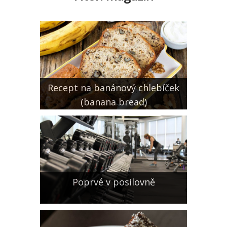
Recept na banánový chlebíček
(banana bread)
Poprvé v posilovně