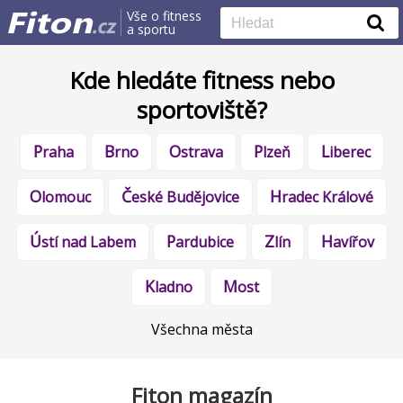
Vše o fitness
a sportu
Kde hledáte fitness nebo
sportoviště?
Praha
Brno
Ostrava
Plzeň
Liberec
Olomouc
České Budějovice
Hradec Králové
Ústí nad Labem
Pardubice
Zlín
Havířov
Kladno
Most
Všechna města
Fiton magazín