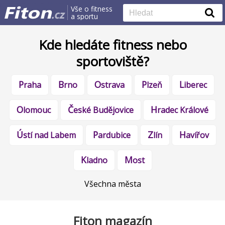
Vše o fitness
a sportu
Kde hledáte fitness nebo
sportoviště?
Praha
Brno
Ostrava
Plzeň
Liberec
Olomouc
České Budějovice
Hradec Králové
Ústí nad Labem
Pardubice
Zlín
Havířov
Kladno
Most
Všechna města
Fiton magazín