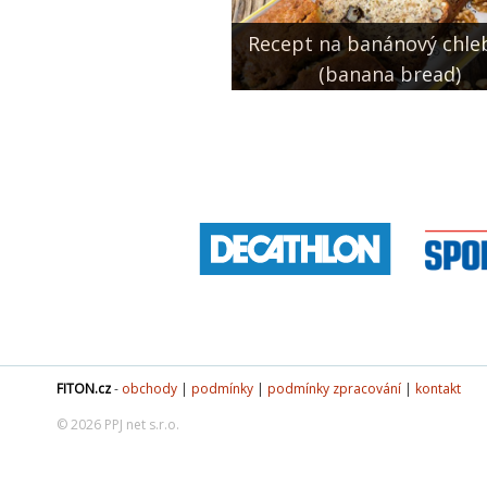
Recept na banánový chle
(banana bread)
FITON.cz
-
obchody
|
podmínky
|
podmínky zpracování
|
kontakt
© 2026 PPJ net s.r.o.