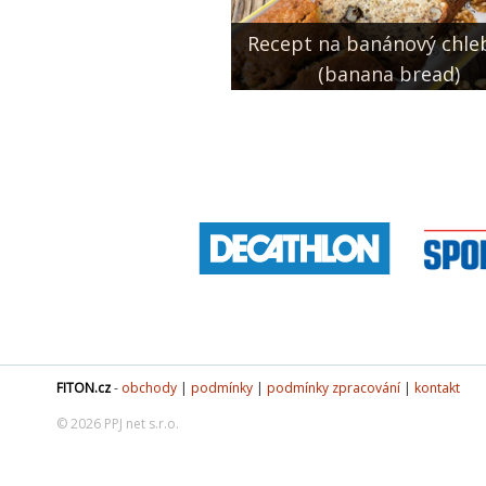
Recept na banánový chle
(banana bread)
FITON.cz
-
obchody
|
podmínky
|
podmínky zpracování
|
kontakt
© 2026 PPJ net s.r.o.