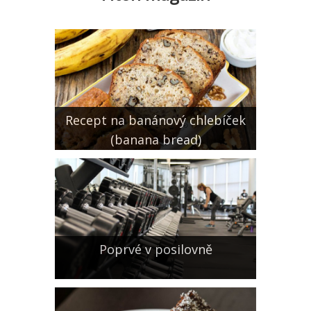
Recept na banánový chlebíček
(banana bread)
Poprvé v posilovně