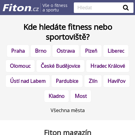
Vše o fitness
a sportu
Kde hledáte fitness nebo
sportoviště?
Praha
Brno
Ostrava
Plzeň
Liberec
Olomouc
České Budějovice
Hradec Králové
Ústí nad Labem
Pardubice
Zlín
Havířov
Kladno
Most
Všechna města
Fiton magazín